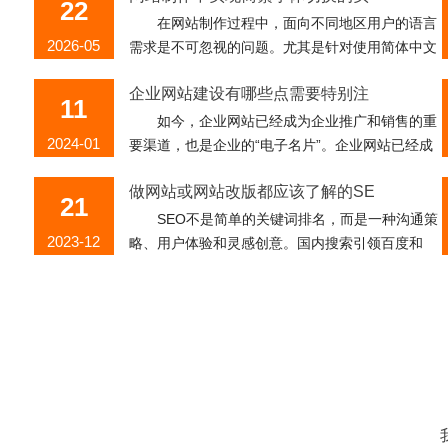
22
在网站制作过程中，面向不同地区用户的语言
2026-05
需求是不可忽视的问题。尤其是针对使用简体中文
和繁体中文的用户群体，提供便捷的字体切换功
企业网站建设有哪些点需要特别注
能，不仅能提升用户体验，还能扩大网站的...
11
如今，企业网站已经成为企业推广和销售的重
2024-01
要渠道，也是企业的“电子名片”。企业网站已经成
为企业的重要组成部分。因此，每个企业都需要重
做网站或网站改版都应该了解的SE
视企业网站的建设。那么...
21
SEO不是简单的关键词排名，而是一种沟通策
2023-12
略、用户体验和灵感创意。国内搜索引领百度和
360、搜狗的站长平台为准备建立网站的用户提供
SEO规划工作对企业网站营销有什
了非常完整的内容制作标准，为用户提供...
29
搜索引擎优化已经成为互联网行业的一种成本
2023-11
和有效的营销策略和营销手段。它可以使一个行业
迅速改变市场，迅速增加相关人员的数量，从而提
高更多人关注这些信息的效果。我相...