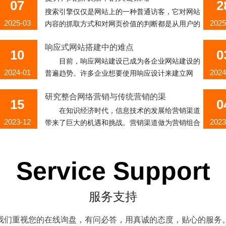
07
2
搜索引擎仅仅是网站上的一种普通访客，它对网站
2025-03
2025
内容的抓取方式和对网页价值的判断都是从用户的
角度出发的。任何旨在提升用户体验的措施，实际
响应式网站搭建中的难点
上都是在优化搜索引擎，这种做法能...
10
0
目前，响应网站建设已成为各企业网站建设的
2024-01
2024
普遍趋势。许多企业想要使用响应设计来建立网
站，所以今天小边将与您讨论响应设计中常见的困
研究整合网络营销与传统营销的渠
难。 屏幕尺寸大，很难做到一次编码...
15
0
在知识经济时代，信息技术的发展给营销渠道
2023-12
2023
带来了巨大的机遇和挑战。营销渠道做为营销组合
的要素之一，受到众多企业的关注，对网络营销策
分享一套完整可行的网络营销方案
略的实施起着关键作用。互联网技术的...
13
1
在我们制定任何计划之前，我们都需要构思计
Service Support
2023-11
2023
划的路线。就像网络营销计划一样，我们在做网络
营销的时候，一定要从各个层面考虑，从网站框架
服务支持
构思到文字色彩，再到完整的网络营销计划...
我们重视您的在线询盘，有问必答，用真诚的态度，贴心的服务