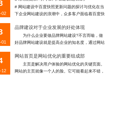
8
# 网站建设中百度快照更新问题的探讨与优化在当
-02
下企业网站建设的浪潮中，众多客户面临着百度快
照日期长期不更新的棘手难题。同样遭遇了百度快
品牌建设对于企业发展的好处体现
照时间停滞不前的状况，而与之形...
3
为什么企业要做品牌网站建设?不言而喻，做
-01
好品牌网站建设就是提高企业的知名度，通过网站
易于传播的特点，通过网站展现企业的良好形象，
网站首页是网站优化的重要组成部
从而宣传和提升企业的竞争力。因此，品牌...
4
主页是解决用户体验的网站优化的关键页面。
-12
网站的主页就像一个人的脸。它可能看起来不错，
它会让人们看起来更多。如果看起来不好，大家都
如何使用有效的资源运维SEO营销
会看，网站也会看。公司成立以来，很多...
7
SEO(搜索引擎优化优化)对许多小企业和初创
-10
公司来说可能是压倒性的。如果你有一个有限的营
销预算，不能像你的竞争对手那样把钱扔到你的营
销策略上，那么你的网络营销活动就...
。