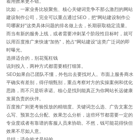
着用效果更不错。
比如，一家业务比较聚焦、核心关键词竞争不那么激烈的网站
建设制作公司，完全可以重点通过SEO，把“网站建设制作公
司哪家好”这类具体问题的排名做上去，长期获取稳定流量。
而当有新的服务上线，或者需要冲刺某个阶段性目标时，就可
以用百度推广来快速“加热”，抢占“网站建设”这类广泛词的即
时曝光。
选择适合的，别花冤枉钱
说到投入，两种方式都需要精打细算。
SEO如果自己团队不懂，外包出去要找对人。市面上服务商水
平确实有差别，得仔细甄别，重点考察对方的实操案例和优化
思路，而不只是听承诺。核心是找到能真正为你网站长远健康
发展负责的伙伴。
百度推广则更考验投放的精细度。关键词怎么选、广告文案怎
么写、预算怎么分配、效果怎么分析，这些环节都需要一定的
专业度或者有靠谱的客服人员来协助。不然，钱可能花得快但
效果不尽如人意。
总结：适合的才是好的