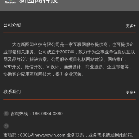
公司介绍
更多+
大连新图闻科技有限公司是一家互联网服务提供商，也可提供企
业邮箱相关服务。公司成立于2007年，致力于为企事业单位提供互联
网及品牌设计解决方案。公司服务项目包括网站建设、网络推广、
APP开发、微信开发、VI设计、画册设计、商业摄影、企业邮箱等，
协助客户应用互联网技术，提升企业形象。
联系我们
更多+
咨询热线：186-0984-0880
市场部 : 8001@newtwowin.com 业务联系，业务需求请发到此邮箱.