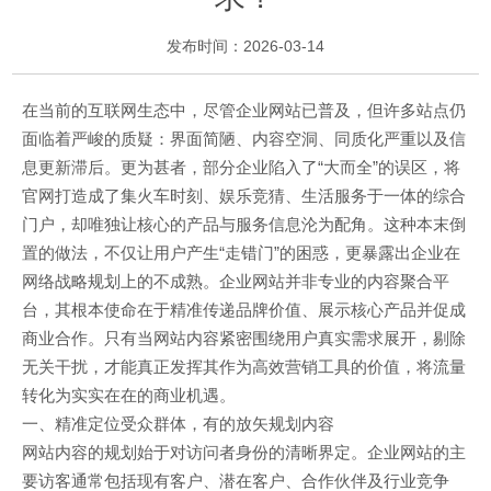
发布时间：2026-03-14
在当前的互联网生态中，尽管企业网站已普及，但许多站点仍
面临着严峻的质疑：界面简陋、内容空洞、同质化严重以及信
息更新滞后。更为甚者，部分企业陷入了“大而全”的误区，将
官网打造成了集火车时刻、娱乐竞猜、生活服务于一体的综合
门户，却唯独让核心的产品与服务信息沦为配角。这种本末倒
置的做法，不仅让用户产生“走错门”的困惑，更暴露出企业在
网络战略规划上的不成熟。企业网站并非专业的内容聚合平
台，其根本使命在于精准传递品牌价值、展示核心产品并促成
商业合作。只有当网站内容紧密围绕用户真实需求展开，剔除
无关干扰，才能真正发挥其作为高效营销工具的价值，将流量
转化为实实在在的商业机遇。
一、精准定位受众群体，有的放矢规划内容
网站内容的规划始于对访问者身份的清晰界定。企业网站的主
要访客通常包括现有客户、潜在客户、合作伙伴及行业竞争