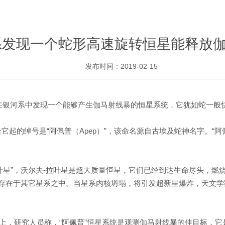
系发现一个蛇形高速旋转恒星能释放
发布时间：2019-02-15
家在银河系中发现一个能够产生伽马射线暴的恒星系统，它犹如蛇一般
，研究人员给它起的绰号是“阿佩普（Apep）”，该命名源自古埃及蛇神名
叶星”，沃尔夫-拉叶星是超大质量恒星，它们已经到达生命尽头，
存在于其它星系之中。当星系内核坍塌，将引发超新星爆炸，天文学
志上，研究人员称，“阿佩普”恒星系统是观测伽马射线暴的佳目标，