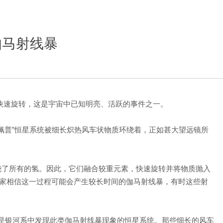
伽马射线暴
快速旋转，这是宇宙中已知明亮、活跃的事件之一。
字。“阿佩普”恒星系统被细长炽热风车状物质环绕着，正如甚大望远镜所
燃烧了所有的氢。因此，它们融合较重元素，快速旋转并将物质抛入
家相信这一过程可能会产生较长时间的伽马射线暴，有时这些射
它是银河系中发现此类伽马射线暴现象的恒星系统。那些细长的风车